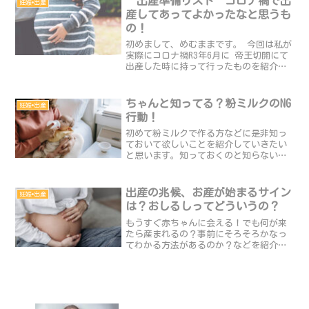
”出産準備リスト”コロナ禍で出
妊娠•出産
ようになりグラグラ...
産してあってよかったなと思うも
の！
初めまして、めむままです。 今回は私が
実際にコロナ禍R3年6月に 帝王切開にて
出産した時に持って行ったものを紹介し
ます(^-^)/ 実際に持っていった物⦿母子
手帳ケース ⦿産褥ショーツ⦿授乳ブラ
⦿お風呂セット⦿歯磨きセット ⦿ドライ
ちゃんと知ってる？粉ミルクのNG
妊娠•出産
ヤー⦿...
行動！
初めて粉ミルクで作る方などに是非知っ
ておいて欲しいことを紹介していきたい
と思います。知っておくのと知らないの
では危険度が違います(^-^)正しく赤ちゃ
んを元気に育てるため一緒に学んでいき
ましょう！▷粉ミルクNG行動⦿70度から
出産の兆候、お産が始まるサイン
妊娠•出産
80度のお湯で...
は？おしるしってどういうの？
もうすぐ赤ちゃんに会える！でも何が来
たら産まれるの？事前にそろそろかなっ
てわかる方法があるのか？などを紹介し
ていきたいと思います。 ▷臨月とは臨月
は、一般的には妊娠36週0日〜39週6日の
期間のことで、赤ちゃんがいつ産まれて
もおかしくない時...