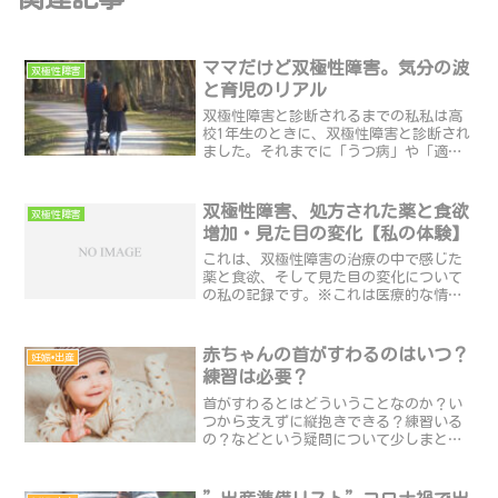
ママだけど双極性障害。気分の波
双極性障害
と育児のリアル
双極性障害と診断されるまでの私私は高
校1年生のときに、双極性障害と診断され
ました。それまでに「うつ病」や「適応
障害」と言われ、薬もいくつも変えてき
ました。病院に行くまでの私は、普通の
人がなかなか経験しないようなことを重
双極性障害、処方された薬と食欲
双極性障害
ねて、深く傷つき、自分...
増加・見た目の変化【私の体験】
これは、双極性障害の治療の中で感じた
薬と食欲、そして見た目の変化について
の私の記録です。※これは医療的な情報
ではなく、あくまで私個人の体験です。
薬の効果や副作用は人それぞれ違うと思
います。食欲というより「何かを求めて
赤ちゃんの首がすわるのはいつ？
妊娠•出産
しまう感覚」薬を飲み始め...
練習は必要？
首がすわるとはどういうことなのか？い
つから支えずに縦抱きできる？練習いる
の？などという疑問について少しまとめ
てみました(^-^)/▷首がすわるとはどう
いうこと？赤ちゃんの首がすわるとは、
自分で頭を持ち上げたり自由に動かせる